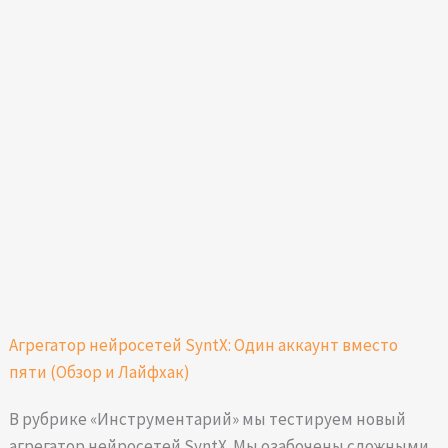
Агрегатор нейросетей SyntX: Один аккаунт вместо
пяти (Обзор и Лайфхак)
В рубрике «Инструментарий» мы тестируем новый
агрегатор нейросетей SyntX. Мы озабочены сложными