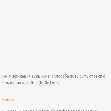
Геймификация аукциона: 3 способа повысить ставки с
помощью дизайна (Кейс Lotsy)
Кейсы
В новом UI/UX кейсе Lotsy (Gamified Auction App) я