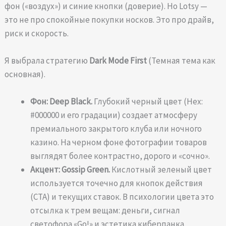
фон («воздух») и синие кнопки (доверие). Но Lotsy —
это не про спокойные покупки носков. Это про драйв,
риск и скорость.
Я выбрала стратегию
Dark Mode First
(Темная тема как
основная).
Фон: Deep Black.
Глубокий черный цвет (Hex:
#000000 и его градации) создает атмосферу
премиального закрытого клуба или ночного
казино. На черном фоне фотографии товаров
выглядят более контрастно, дорого и «сочно».
Акцент: Gossip Green.
Кислотный зеленый цвет
используется точечно для кнопок действия
(CTA) и текущих ставок. В психологии цвета это
отсылка к трем вещам: деньги, сигнал
светофора «Go!» и эстетика киберпанка.