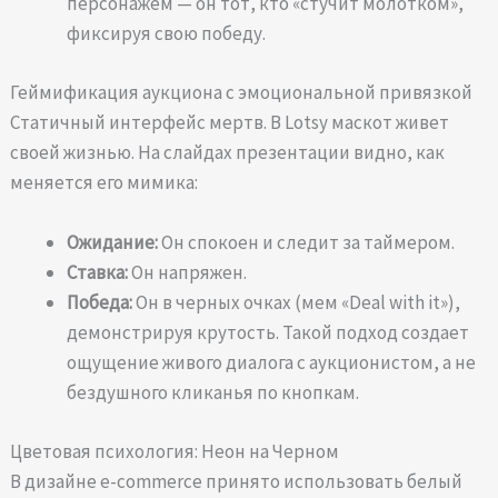
персонажем — он тот, кто «стучит молотком»,
фиксируя свою победу.
Геймификация аукциона с эмоциональной привязкой
Статичный интерфейс мертв. В Lotsy маскот живет
своей жизнью. На слайдах презентации видно, как
меняется его мимика:
Ожидание:
Он спокоен и следит за таймером.
Ставка:
Он напряжен.
Победа:
Он в черных очках (мем «Deal with it»),
демонстрируя крутость. Такой подход создает
ощущение живого диалога с аукционистом, а не
бездушного кликанья по кнопкам.
Цветовая психология: Неон на Черном
В дизайне e-commerce принято использовать белый